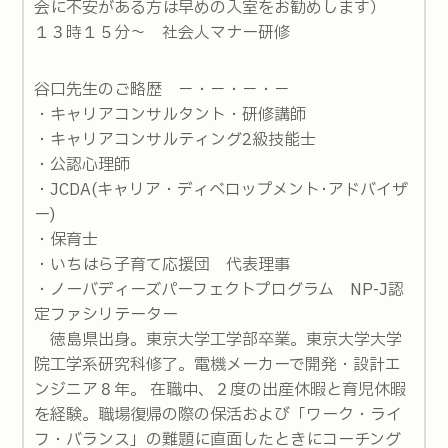
会に不安がある方は早めの入室をお勧めします）
１３時１５分～ 社会人マナー研修
谷口先生のご略歴 －・－・－・－
・キャリアコンサルタント・研修講師
・キャリアコンサルティング2級技能士
・公認心理師
・JCDA(キャリア・ディベロップメント･アドバイザ
ー)
・保育士
・いちはら子育て応援団 代表理事
・ノーバディーズパーフェクトプログラム NP-J認
定ファシリテーター
徳島県出身。東京大学工学部卒業。東京大学大学
院工学系研究科修了。電機メーカーで開発・設計エ
ンジニア８年。 在職中、２度の出産休暇と育児休暇
を経験。職場復帰の際の保活および「ワーク・ライ
フ・バランス」の難題に直面したときにコーチング