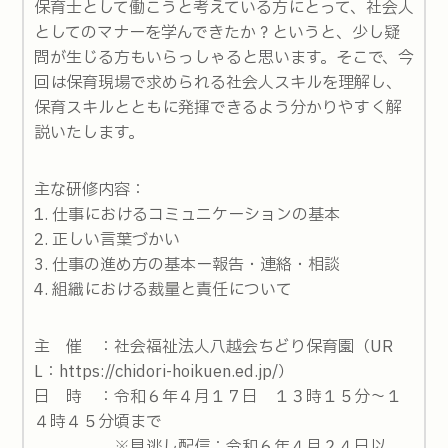
保育士として働こうと考えている方にとって、社会人
としてのマナーを学んできたか？というと、少し疑
問が生じる方もいらっしゃると思います。そこで、今
回は保育現場で求められる社会人スキルを理解し、
保育スキルとともに発揮できるよう分かりやすく解
説いたします。
主な研修内容：
1. 仕事におけるコミュニケーションの基本
2. 正しい言葉づかい
3. 仕事の進め方の基本ー報告・連絡・相談
4. 組織における裁量と責任について
主 催 ：社会福祉法人八越会ちどり保育園（UR
L：https://chidori-hoikuen.ed.jp/）
日 時 ：令和６年４月１７日 １３時１５分～１
４時４５分頃まで
※見逃し配信：令和６年４月２４日以