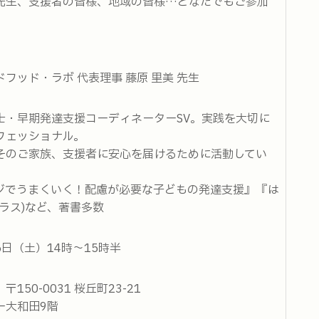
先生、支援者の皆様、地域の皆様…どなたでもご参加
フッド・ラボ 代表理事 藤原 里美 先生
士・早期発達支援コーディネーターSV。実践を大切に
フェッショナル。
そのご家族、支援者に安心を届けるために活動してい
ジでうまくいく！配慮が必要な子どもの発達支援』『は
ラス)など、著書多数
15日（土）14時～15時半
50-0031 桜丘町23-21
ー大和田9階