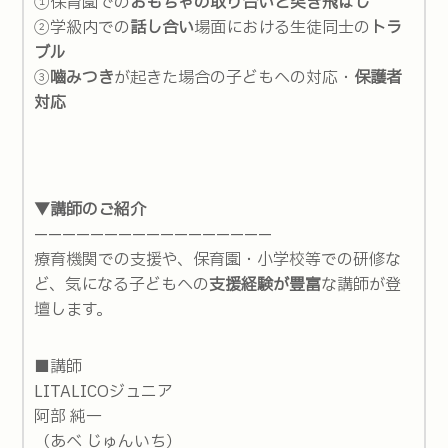
①保育園での
おもちゃの取り合いと突き飛ばし
②学級内での
話し合い
場面における生徒同士の
トラ
ブル
③
嚙みつき
が起きた場合の子どもへの対応・
保護者
対応
▼講師のご紹介
—————————————————
療育機関での支援や、保育園・小学校等での研修な
ど、気になる子どもへの
支援経験が豊富
な講師が登
壇します。
■講師
LITALICOジュニア
阿部 純一
（あべ じゅんいち）