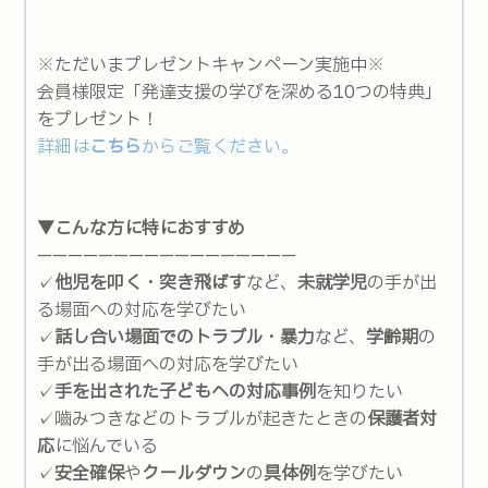
※ただいまプレゼントキャンペーン実施中※
会員様限定「発達支援の学びを深める10つの特典」
をプレゼント！
詳細は
こちら
からご覧ください。
▼こんな方に特におすすめ
—————————————————
✓
他児を叩く・突き飛ばす
など、
未就学児
の手が出
る場面への対応を学びたい
✓
話し合い場面でのトラブル・暴力
など、
学齢期
の
手が出る場面への対応を学びたい
✓
手を出された子どもへの対応事例
を知りたい
✓嚙みつきなどのトラブルが起きたときの
保護者対
応
に悩んでいる
✓
安全確保
や
クールダウン
の
具体例
を学びたい