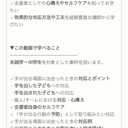
✓支援者としての
心構えやセルフケア
も知っておき
たい
✓
効果的な対応方法や工夫
を経験豊富な講師から学
びたい
▼この動画で学べること
—————————————————
未就学～中学生
を対象とした事例を扱います。
✓手が出る場面に出会ったときの
対応とポイント
・
手を出した子ども
への対応
・
手を出された子ども
への対応
・個人/チームにおける
対応・心構え
✓
支援者自身のセルフケア
✓「手が出る行動の
予防
」として取り組みたい対応
✓手が出る場面に出会ったときの
対応例