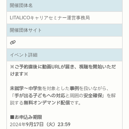
開催団体名
LITALICOキャリアセミナー運営事務局
開催団体サイト
イベント詳細
※ご予約直後に動画URLが届き、視聴を開始いただ
けます※
未就学～中学生
を対象とした
事例
を扱いながら、
「
手が出る子どもへの対応
と周囲の
安全確保
」を解
説する
無料オンデマンド配信
です。
■お申込み期限
2024年
9月17日（火）23:59