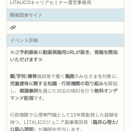
LITALICOキャリアセミナー運営事務局
開催団体サイト
イベント詳細
※ご予約直後に動画視聴用URLが届き、視聴を開始
いただけます※
園
/
学校
/
療育
施設等で働く
職員
のみなさまを対象に、
児童虐待に関する知識・行政機関の取り組み
を解説
し、
模擬事例
を通じた対応の検討を行う
無料オンデ
マンド配信
です。
行政機関で心理専門職として15年間勤務した経験を
持つ、LITALICOジュニア副事業部長（
臨床心理士/
公認心理師
）が講師を担当します。