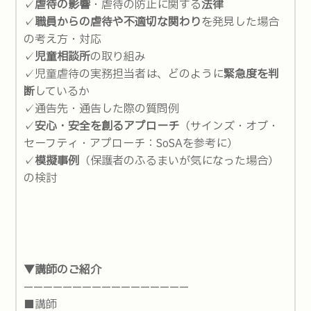
✓
虐待の影響
・虐待の防止に関する
法律
✓
職員からの虐待や不適切な関わり
を発見した場合
の考え方・対応
✓
児童相談所
の取り組み
✓児童虐待の実務担当者は、どのように
緊急度を判
断
しているか
✓通告先・通告した際の質問例
✓
安心・安全を創るアプローチ
（サインズ・オブ・
セーフティ・アプローチ：SoSAを参考に）
✓
模擬事例
（保護者のふるまいが気になった場合）
の検討
▼講師のご紹介
—————————————————
■講師