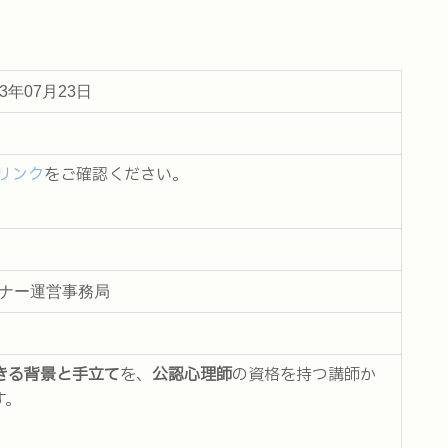
23年07月23日
リンク
をご確認ください。
セミナー運営事務局
きる背景と手立て
を、
公認心理師
の資格を持つ講師か
す。