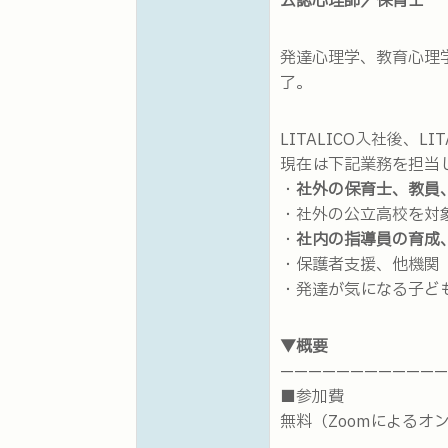
公認心理師／保育士
発達心理学、教育心理
了。
LITALICO入社後、
現在は下記業務を担当
・
社外の保育士、教員
・社外の公立高校を対
・
社内の指導員の育成
・保護者支援、他機関
・発達が気になる子ど
▼概要
————————————
■参加費
無料（Zoomによるオ