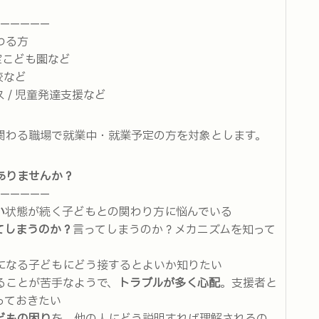
—————
わる方
 認定こども園など
校など
 / 児童発達支援など
関わる職場で就業中・就業予定の方を対象とします。
ありませんか？
—————
い
状態が続く子どもとの関わり方に悩んでいる
てしまうのか？
言ってしまうのか？メカニズムを知って
になる子どもにどう接するとよいか知りたい
ることが苦手なようで、
トラブルが多く心配
。支援者と
っておきたい