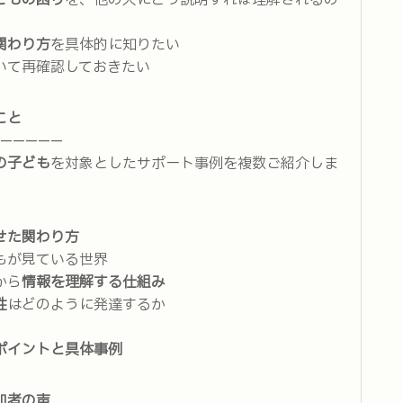
どもの困り
を、他の人にどう説明すれば理解されるの
関わり方
を具体的に知りたい
いて再確認しておきたい
こと
—————
の子ども
を対象としたサポート事例を複数ご紹介しま
せた関わり方
もが見ている世界
から
情報を理解する仕組み
性
はどのように発達するか
ポイントと具体事例
加者の声