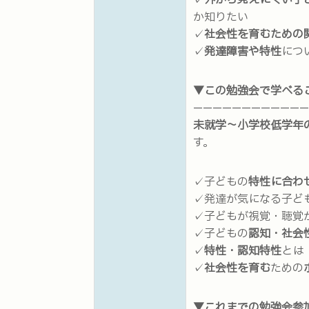
✓
外から見えにくい子
か知りたい
✓
社会性を育むための
✓
発達障害や特性
につ
▼この勉強会で学べる
————————————
未就学～小学校低学年
す。
✓子どもの
特性に合わ
✓発達が気になる子ど
✓子どもが視覚・聴覚
✓子どもの
認知・社会
✓
特性・認知特性
とは
✓
社会性を育む
ための
▼これまでの勉強会参