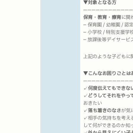
▼対象となる方
————————————
保育・教育・療育
に関
– 保育園 / 幼稚園 /
– 小学校 / 特別支援学
– 放課後等デイサービス
上記のような子どもに
▼こんなお困りごとは
————————————
✓
何度伝えてもできな
✓
どうしてそれをやっ
おきたい
✓
落ち着きのなさ
が気
✓相手の気持ちを考え
して何ができるのか知