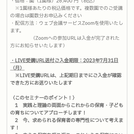
・価格：園（1園様）26,400 円（税込）
※1園様あたりの税込価格です。複数園でのご受講
の場合は園数分お申込みください
・配信方法：ウェブ会議サービスZoomを使用いたし
ます。
（Zoomへの参加URLは入金が完了された
方にお知らせいたします）
・LIVE受講URL送付ご入金期限：2023年7月31日
（月）
※LIVE受講URLは、​​​上記期日までにご入金が確認
できた方にお送りいたします
〈このセミナーのポイント！〉
1 実践と理論の両面からこれからの保育・子ども
の育ちについてアプローチします！
2 今、求められる保育者の専門性について考えま
す！