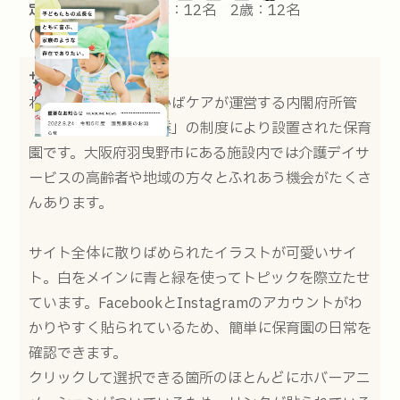
定員：
0歳：6名 1歳：12名 2歳：12名
(2023.03.16現在)
サイトの説明：
わかば保育園は、わかばケアが運営する内閣府所管
「企業主導型保育事業」の制度により設置された保育
園です。大阪府羽曳野市にある施設内では介護デイサ
ービスの高齢者や地域の方々とふれあう機会がたくさ
んあります。
サイト全体に散りばめられたイラストが可愛いサイ
ト。白をメインに青と緑を使ってトピックを際立たせ
ています。FacebookとInstagramのアカウントがわ
かりやすく貼られているため、簡単に保育園の日常を
確認できます。
クリックして選択できる箇所のほとんどにホバーアニ