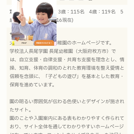
定員：
満3歳児：11名 3歳：115名 4歳：119名 5
歳：140名 (2023.03.16現在)
サイトの説明：
大阪府牧方市にある幼稚園のホームページです。
学校法人長尾学園 長尾幼稚園（大阪府枚方市）で
は、自立支援・自律支援・共育ち支援を理念とし、情
操、知育、体育の調和のとれた教育環境を整え愛情と
信頼を念頭に、「子どもの遊び」を基本とした教育・
保育を進めています。
園の明るい雰囲気が伝わる色使いとデザインが施され
たサイト。
園のことや入園案内にある表もわかりやすく作られて
おり、サイト全体を通してわかりやすいホームページ