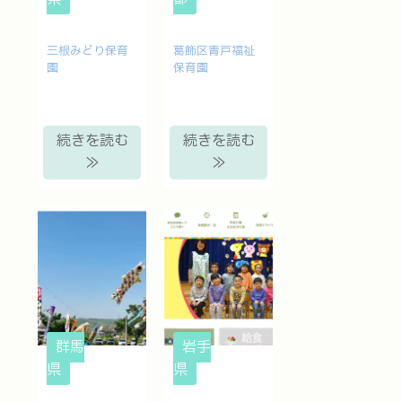
三根みどり保育
葛飾区青戸福祉
園
保育園
続きを読む
続きを読む
≫
≫
群馬
岩手
県
県