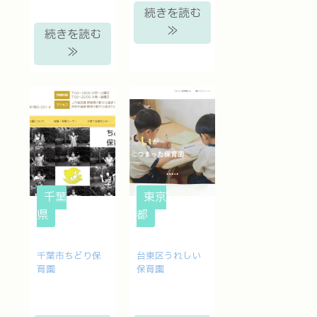
続きを読む
≫
続きを読む
≫
千葉
東京
県
都
千葉市ちどり保
台東区うれしい
育園
保育園