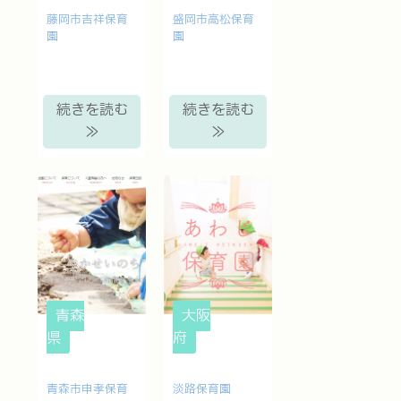
藤岡市吉祥保育
盛岡市高松保育
園
園
続きを読む
続きを読む
≫
≫
青森
大阪
県
府
青森市申孝保育
淡路保育園