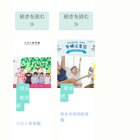
続きを読む
続きを読む
≫
≫
埼玉
熊本
県
県
東京
都
熊本市有明保育
園
ひなた保育園