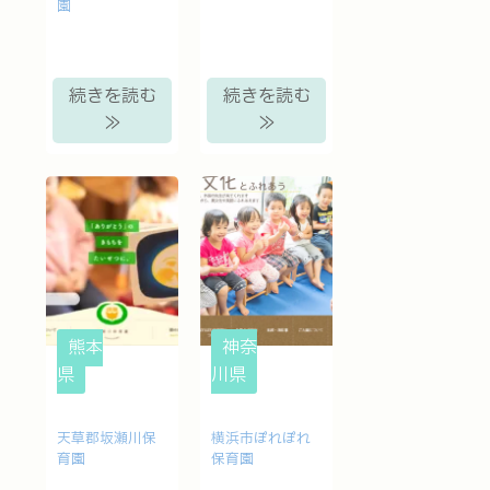
園
続きを読む
続きを読む
≫
≫
熊本
神奈
県
川県
天草郡坂瀬川保
横浜市ぽれぽれ
育園
保育園