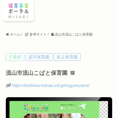
ホーム
/
参考サイト
/
流山市流山こばと保育園
千葉県
認可保育園
私立保育園
流山市流山こばと保育園
様
https://kashiwa-kobato.ed.jp/nagareyama/