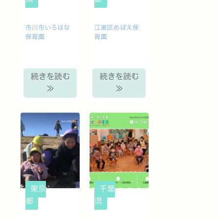
市川市いろはな
江東区めばえ保
保育園
育園
続きを読む
続きを読む
≫
≫
東京
千葉
都
県