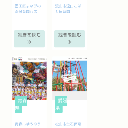
墨田区まなびの
流山市流山こば
森保育園八広
と保育園
続きを読む
続きを読む
≫
≫
青森
愛媛
県
県
青森市ゆうゆう
松山市生石保育