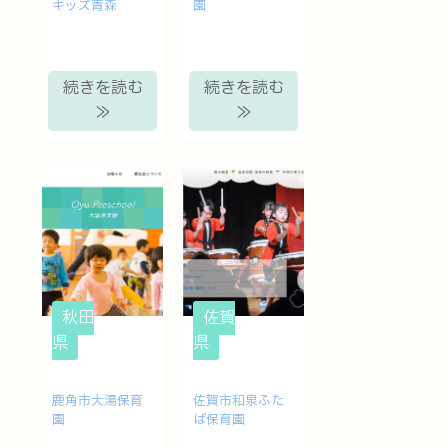
キッズ青森
園
続きを読む
続きを読む
≫
≫
秋田
佐賀
県
県
鹿角市大湯保育
佐賀市和泉ふた
園
ば保育園