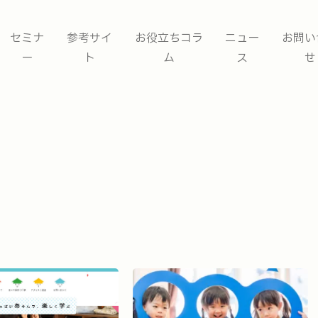
セミナ
参考サイ
お役立ちコラ
ニュー
お問い
ー
ト
ム
ス
せ