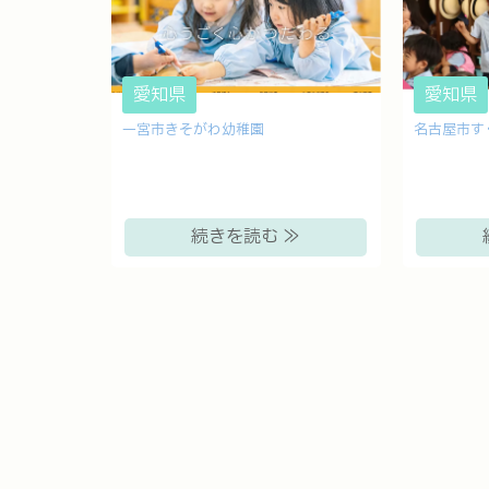
愛知県
愛知県
一宮市きそがわ幼稚園
名古屋市す
続きを読む ≫