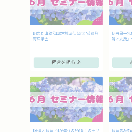
明泉丸山幼稚園(宮城県仙台市)/英語教
伊丹昌一先
育見学会
解と支援」Y
続きを読む ≫
[療育と保育] 何が違うの?保育士のモヤ
保育者&教