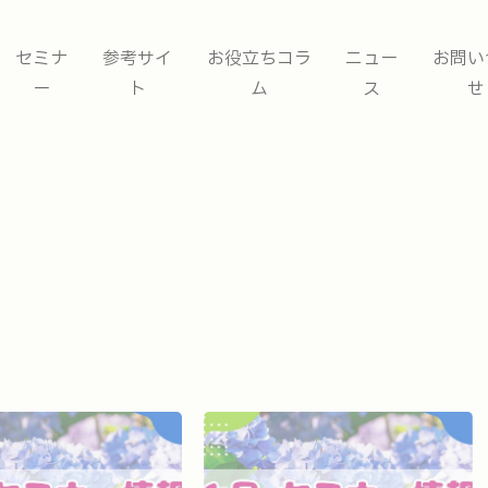
セミナ
参考サイ
お役立ちコラ
ニュー
お問い
ー
ト
ム
ス
せ