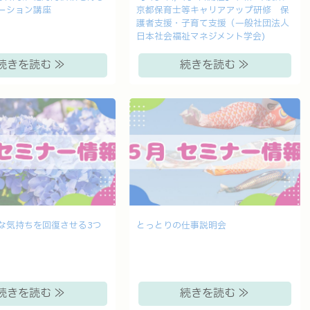
ーション講座
京都保育士等キャリアアップ研修 保
護者支援・子育て支援（一般社団法人
日本社会福祉マネジメント学会)
続きを読む ≫
続きを読む ≫
な気持ちを回復させる3つ
とっとりの仕事説明会
続きを読む ≫
続きを読む ≫