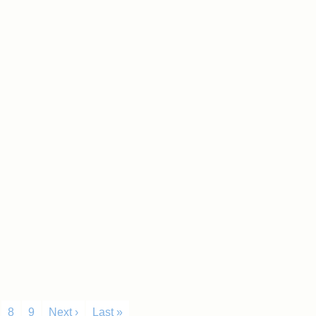
8
9
Next ›
Last »