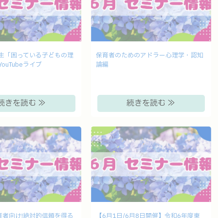
生「困っている子どもの理
保育者のためのアドラー心理学・認知
ouTubeライブ
論編
続きを読む ≫
続きを読む ≫
育者向け!絶対的信頼を得る
【6月1日/6月8日開催】令和6年度東