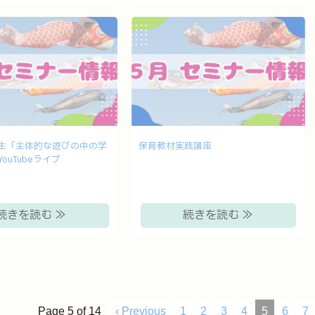
生「主体的な遊びの中の学
保育教材実践講座
ouTubeライブ
続きを読む ≫
続きを読む ≫
Page 5 of 14
‹ Previous
1
2
3
4
5
6
7